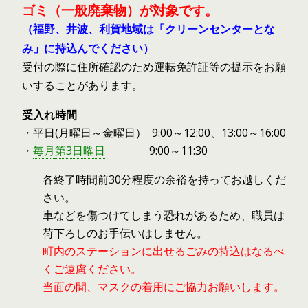
ゴミ（一般廃棄物）が対象です。
（福野、井波、利賀地域は「
クリーンセンターとな
み
」に持込んでください）
受付の際に住所確認のため運転免許証等の提示をお願
いすることがあります。
受入れ時間
・平日(月曜日～金曜日） 9:00～12:00、13:00～16:00
・
毎月
第3日曜日
9:00～11:30
各終了時間前30分程度の余裕を持ってお越しくだ
さい。
車などを傷つけてしまう恐れがあるため、職員は
荷下ろしのお手伝いはしません。
町内のステーションに出せるごみの持込はなるべ
くご遠慮ください。
当面の間、マスクの着用にご協力お願いします。