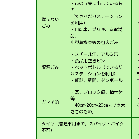
・市の収集に出しているも
の
（できるだけステーション
燃えない
を利用）
ごみ
・自転車、ブリキ、家電製
品、
小型農機具等の粗大ごみ
・スチール缶、アルミ缶
・食品用空きビン
資源ごみ
・ペットボトル（できるだ
けステーションを利用）
・雑誌、新聞、ダンボール
・瓦、ブロック類、植木鉢
等
ガレキ類
（40㎝×20㎝×20㎝までの大
きさのもの）
タイヤ（普通車用まで。スパイク・バイク
不可）