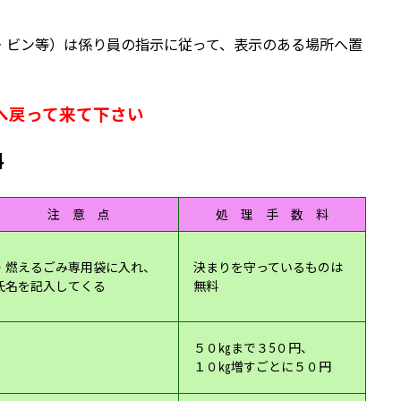
・ビン等）は係り員の指示に従って、表示のある場所へ置
へ戻って来て下さい
料
注 意 点
処 理 手 数 料
・燃えるごみ専用袋に入れ、
決まりを守っているものは
氏名を記入してくる
無料
５０㎏まで３5
０円
、
１０㎏増すごとに
５０円