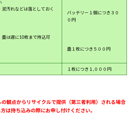
い
・泥汚れなどは落としておく
バッテリー１個につき３０
０円
・
畳は週に10枚まで持込可
畳１枚につき５００円
１枚につき１,０００円
ルの観点からリサイクルで提供（第三者利用）される場合
る方は持ち込みの際にお申し付けください。