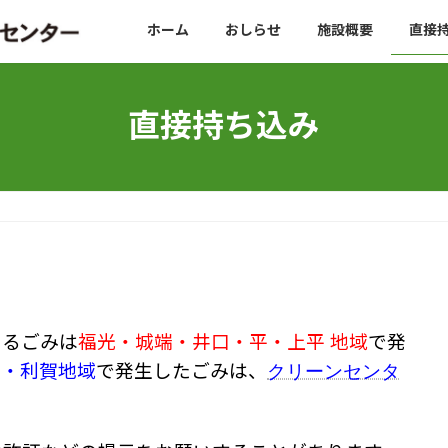
ホーム
おしらせ
施設概要
直接
直接持ち込み
めるごみは
福光・城端・井口・平・上平 地域
で発
クリーンセンタ
波・利賀地域
で発生したごみは、