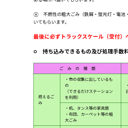
④ 不燃性の粗大ごみ（鉄屑・蛍光灯・電池
いてもらいます。
最後に必ずトラックスケール（受付）
○ 持ち込みできるもの及び処理手数
ご み の 種 類
・市の収集に出しているも
の
（できるだけステーション
燃えるご
を利用）
み
・机、タンス等の家具類
・布団、カーペット等の粗
大ごみ