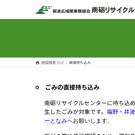
コ
ナ
ン
ビ
テ
ゲ
ン
ー
ツ
シ
へ
ョ
ス
ン
キ
に
ッ
移
施設概要 TOP
直接持ち込み
プ
動
○ ごみの直接持ち込み
南砺リサイクルセンターに持ち込
生したごみが対象です。
福野・井
ーとなみ
へお願いします。