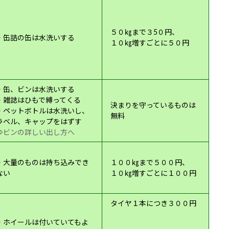
５０㎏まで３5０円
、
・缶詰の缶は水洗いする
１０㎏増すごとに５０円
・缶、ビンは水洗いする
・雑誌はひもで縛ってくる
決まりを守っているものは
・ペットボトルは水洗いし、
無料
ラベル、キャップをはずす
⇒ビンの詳しい出し方へ
・大量のものは持ち込みでき
１００㎏まで５００円、
ない
１０㎏増すごとに１００円
タイヤ１本につき３００円
・ホイールは付いていてもよ